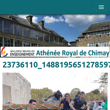
23736110_148819565127859