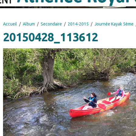
Accueil
Album
Secondaire
2014-2015
Journée Kayak 5ème
20150428_113612