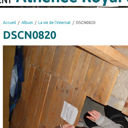
Accueil
Album
La vie de l'internat
DSCN0820
DSCN0820