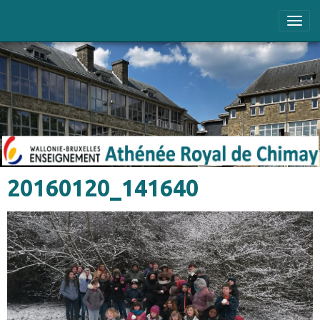
20160120_141640